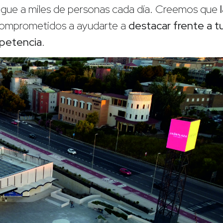
legue a miles de personas cada día. Creemos que
comprometidos a ayudarte a
destacar frente a t
petencia
.