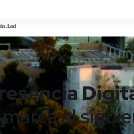
resencia Digita
 marca al siguie